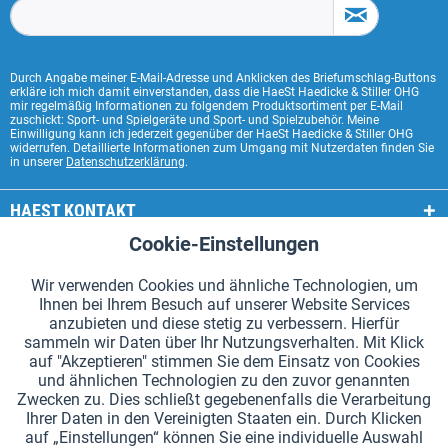
Durch Angabe meiner E-Mail-Adresse und Anklicken des Briefumschlag-Buttons
erkläre ich mich damit einverstanden, dass die HaeSt Haedicke & Stiller OHG
mir regelmäßig Informationen zu folgendem Produktsortiment per E-Mail
zuschickt: Sport- und Spielgeräte und Sport- und Spielzubehör. Meine
Einwilligung kann ich jederzeit gegenüber der HaeSt Haedicke & Stiller OHG
widerrufen. Detaillierte Informationen zum Umgang mit Nutzerdaten finden Sie
in unserer
Datenschutzerklärung
.
HAEST KONTAKT
Cookie-Einstellungen
Aktiv
Funktionale
HAEST SHOP SERVICE
Wir verwenden Cookies und ähnliche Technologien, um
ALLGEMEINE INFORMATIONEN
Ihnen bei Ihrem Besuch auf unserer Website Services
Aktiv
Tracking
anzubieten und diese stetig zu verbessern. Hierfür
ZAHLUNGSARTEN
sammeln wir Daten über Ihr Nutzungsverhalten. Mit Klick
auf "Akzeptieren" stimmen Sie dem Einsatz von Cookies
und ähnlichen Technologien zu den zuvor genannten
*Alle Preise inkl. Mehrwertsteuer zzgl.
Versandkosten
.
Zwecken zu. Dies schließt gegebenenfalls die Verarbeitung
Ihrer Daten in den Vereinigten Staaten ein. Durch Klicken
Cookie-Einstellungen
Kataloge anfordern
auf „Einstellungen“ können Sie eine individuelle Auswahl