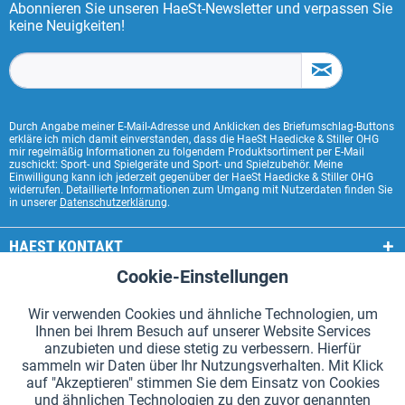
Abonnieren Sie unseren HaeSt-Newsletter und verpassen Sie
keine Neuigkeiten!
Durch Angabe meiner E-Mail-Adresse und Anklicken des Briefumschlag-Buttons
erkläre ich mich damit einverstanden, dass die HaeSt Haedicke & Stiller OHG
mir regelmäßig Informationen zu folgendem Produktsortiment per E-Mail
zuschickt: Sport- und Spielgeräte und Sport- und Spielzubehör. Meine
Einwilligung kann ich jederzeit gegenüber der HaeSt Haedicke & Stiller OHG
widerrufen. Detaillierte Informationen zum Umgang mit Nutzerdaten finden Sie
in unserer
Datenschutzerklärung
.
HAEST KONTAKT
Cookie-Einstellungen
Aktiv
Funktionale
HAEST SHOP SERVICE
Wir verwenden Cookies und ähnliche Technologien, um
ALLGEMEINE INFORMATIONEN
Ihnen bei Ihrem Besuch auf unserer Website Services
Aktiv
Tracking
anzubieten und diese stetig zu verbessern. Hierfür
ZAHLUNGSARTEN
sammeln wir Daten über Ihr Nutzungsverhalten. Mit Klick
auf "Akzeptieren" stimmen Sie dem Einsatz von Cookies
und ähnlichen Technologien zu den zuvor genannten