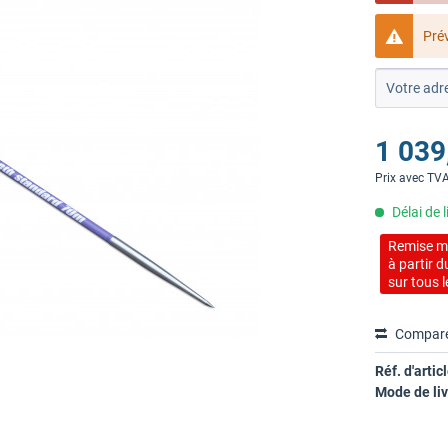
Prév
1 039
Prix avec TV
Délai de 
Remise mu
à partir 
sur tous l
Compar
Réf. d'articl
Mode de liv