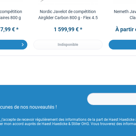
compétition
Nordic Javelot de compétition
Nemeth Jav
aires 800 g
Airglider Carbon 800 g - Flex 4.5
Cla
7,99 € *
1 599,99 € *
À partir
Indisponible
ucunes de nos nouveautés !
, j’accepte de recevoir régulièrement des informations de la part de Haest Haedicke 
uer mon accord auprès de Haest Haedicke & Stiller OHG. Vous trouverez des informati