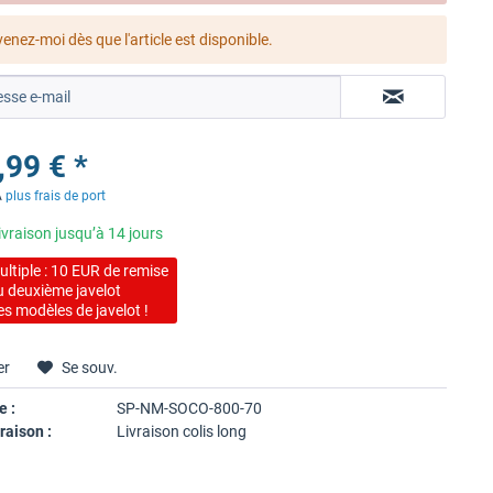
enez-moi dès que l'article est disponible.
,99 € *
A
plus frais de port
livraison jusqu’à 14 jours
ltiple : 10 EUR de remise
du deuxième javelot
es modèles de javelot !
er
Se souv.
e :
SP-NM-SOCO-800-70
raison :
Livraison colis long