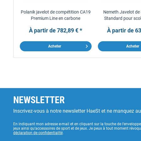
Polanik javelot de compétition CA19
Nemeth Javelot de 
Premium Line en carbone
Standard pour scol
À partir de 782,89 € *
À partir de 63
Acheter
Acheter
NEWSLETTER
Inscrivez-vous à notre newsletter HaeSt et ne manquez a
En indiquant mon adresse e-mail et en cliquant sur la touche de l’enveloppe
jeux ainsi qu’accessoires de sport et de jeux. Je peux à tout moment révoq
déclaration de confidentialité
.