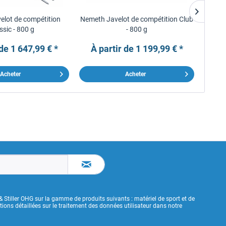
elot de compétition
Nemeth Javelot de compétition Club
Nem
ssic - 800 g
- 800 g
Stand
 de 1 647,99 € *
À partir de 1 199,99 € *
Acheter
Acheter
& Stiller OHG sur la gamme de produits suivants : matériel de sport et de
ons détaillées sur le traitement des données utilisateur dans notre