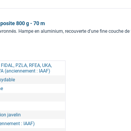
posite 800 g - 70 m
evronnés. Hampe en aluminium, recouverte d'une fine couche de f
, FIDAL, PZLA, RFEA, UKA,
A (anciennement : IAAF)
oxydable
ne
on javelin
ennement : IAAF)