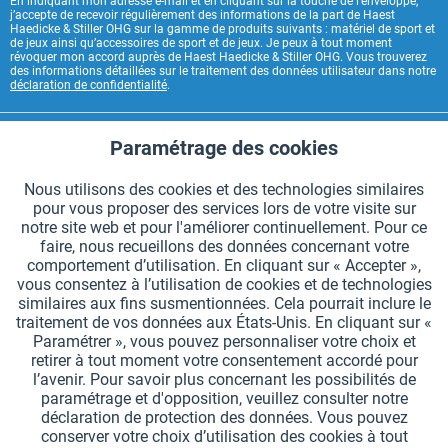
En indiquant mon adresse e-mail et en cliquant sur la touche de l’enveloppe,
j’accepte de recevoir régulièrement des informations de la part de Haest
Haedicke & Stiller OHG sur la gamme de produits suivants : matériel de sport et
de jeux ainsi qu’accessoires de sport et de jeux. Je peux à tout moment
révoquer mon accord auprès de Haest Haedicke & Stiller OHG. Vous trouverez
des informations détaillées sur le traitement des données utilisateur dans notre
déclaration de confidentialité
.
CONTACT HAEST
Paramétrage des cookies
Aktiv
Fonctionnels
HAEST SERVICE BOUTIQUE
Nous utilisons des cookies et des technologies similaires
pour vous proposer des services lors de votre visite sur
Aktiv
Suivi
INFORMATIONS GÉNÉRALES
notre site web et pour l'améliorer continuellement. Pour ce
faire, nous recueillons des données concernant votre
MODES DE PAIEMENT
comportement d’utilisation. En cliquant sur « Accepter »,
vous consentez à l’utilisation de cookies et de technologies
similaires aux fins susmentionnées. Cela pourrait inclure le
*Tous les prix comprennent la TVA et sont indiqués hors
frais de port
.
traitement de vos données aux États-Unis. En cliquant sur «
Paramétrer », vous pouvez personnaliser votre choix et
Paramètres des cookies
Demander le catalogue
retirer à tout moment votre consentement accordé pour
l’avenir. Pour savoir plus concernant les possibilités de
Gravures laser sur des témoins
Newsletter
Qui sommes nous ?
paramétrage et d'opposition, veuillez consulter notre
déclaration de protection des données. Vous pouvez
Aide et support
Contact
Livraison et paiement
conserver votre choix d’utilisation des cookies à tout
Retour & remboursement
Droit de rétractation