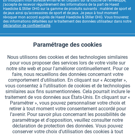
En indiquant mon adresse e-mail et en cliquant sur la touche de l’enveloppe,
j’accepte de recevoir régulièrement des informations de la part de Haest
Haedicke & Stiller OHG sur la gamme de produits suivants : matériel de sport et
de jeux ainsi qu’accessoires de sport et de jeux. Je peux à tout moment
révoquer mon accord auprès de Haest Haedicke & Stiller OHG. Vous trouverez
des informations détaillées sur le traitement des données utilisateur dans notre
déclaration de confidentialité
.
CONTACT HAEST
Paramétrage des cookies
Aktiv
Fonctionnels
HAEST SERVICE BOUTIQUE
Nous utilisons des cookies et des technologies similaires
pour vous proposer des services lors de votre visite sur
Aktiv
Suivi
INFORMATIONS GÉNÉRALES
notre site web et pour l'améliorer continuellement. Pour ce
faire, nous recueillons des données concernant votre
MODES DE PAIEMENT
comportement d’utilisation. En cliquant sur « Accepter »,
vous consentez à l’utilisation de cookies et de technologies
similaires aux fins susmentionnées. Cela pourrait inclure le
*Tous les prix comprennent la TVA et sont indiqués hors
frais de port
.
traitement de vos données aux États-Unis. En cliquant sur «
Paramétrer », vous pouvez personnaliser votre choix et
Paramètres des cookies
Demander le catalogue
retirer à tout moment votre consentement accordé pour
l’avenir. Pour savoir plus concernant les possibilités de
Gravures laser sur des témoins
Newsletter
Qui sommes nous ?
paramétrage et d'opposition, veuillez consulter notre
déclaration de protection des données. Vous pouvez
Aide et support
Contact
Livraison et paiement
conserver votre choix d’utilisation des cookies à tout
Retour & remboursement
Droit de rétractation