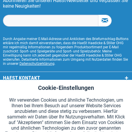
Abonnieren Sie unseren HaeSt-Newsletter und verpassen Sie
keine Neuigkeiten!
Durch Angabe meiner E-Mail-Adresse und Anklicken des Briefumschlag-Buttons
erkläre ich mich damit einverstanden, dass die HaeSt Haedicke & Stiller OHG
mir regelmäßig Informationen zu folgendem Produktsortiment per E-Mail
zuschickt: Sport- und Spielgeräte und Sport- und Spielzubehör. Meine
Einwilligung kann ich jederzeit gegenüber der HaeSt Haedicke & Stiller OHG
widerrufen. Detaillierte Informationen zum Umgang mit Nutzerdaten finden Sie
in unserer
Datenschutzerklärung
.
HAEST KONTAKT
Cookie-Einstellungen
Aktiv
Funktionale
HAEST SHOP SERVICE
Wir verwenden Cookies und ähnliche Technologien, um
ALLGEMEINE INFORMATIONEN
Ihnen bei Ihrem Besuch auf unserer Website Services
Aktiv
Tracking
anzubieten und diese stetig zu verbessern. Hierfür
ZAHLUNGSARTEN
sammeln wir Daten über Ihr Nutzungsverhalten. Mit Klick
auf "Akzeptieren" stimmen Sie dem Einsatz von Cookies
und ähnlichen Technologien zu den zuvor genannten