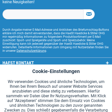
keine Neuigkeiten!
Durch Angabe meiner E-Mail-Adresse und Anklicken des Briefumschlag-Buttons
erkläre ich mich damit einverstanden, dass die HaeSt Haedicke & Stiller OHG
mir regelmäßig Informationen zu folgendem Produktsortiment per E-Mail
zuschickt: Sport- und Spielgeräte und Sport- und Spielzubehör. Meine
Einwilligung kann ich jederzeit gegenüber der HaeSt Haedicke & Stiller OHG
widerrufen. Detaillierte Informationen zum Umgang mit Nutzerdaten finden Sie
in unserer
Datenschutzerklärung
.
HAEST KONTAKT
Cookie-Einstellungen
Aktiv
Funktionale
HAEST SHOP SERVICE
Wir verwenden Cookies und ähnliche Technologien, um
ALLGEMEINE INFORMATIONEN
Ihnen bei Ihrem Besuch auf unserer Website Services
Aktiv
Tracking
anzubieten und diese stetig zu verbessern. Hierfür
ZAHLUNGSARTEN
sammeln wir Daten über Ihr Nutzungsverhalten. Mit Klick
auf "Akzeptieren" stimmen Sie dem Einsatz von Cookies
und ähnlichen Technologien zu den zuvor genannten
*Alle Preise inkl. Mehrwertsteuer zzgl.
Versandkosten
.
Zwecken zu. Dies schließt gegebenenfalls die Verarbeitung