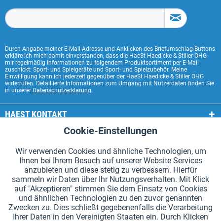
Durch Angabe meiner E-Mail-Adresse und Anklicken des Briefumschlag-Buttons
erkläre ich mich damit einverstanden, dass die HaeSt Haedicke & Stiller OHG
mir regelmäßig Informationen zu folgendem Produktsortiment per E-Mail
zuschickt: Sport- und Spielgeräte und Sport- und Spielzubehör. Meine
Einwilligung kann ich jederzeit gegenüber der HaeSt Haedicke & Stiller OHG
widerrufen. Detaillierte Informationen zum Umgang mit Nutzerdaten finden Sie
in unserer
Datenschutzerklärung
.
HAEST KONTAKT
Cookie-Einstellungen
Aktiv
Funktionale
HAEST SHOP SERVICE
Wir verwenden Cookies und ähnliche Technologien, um
ALLGEMEINE INFORMATIONEN
Ihnen bei Ihrem Besuch auf unserer Website Services
Aktiv
Tracking
anzubieten und diese stetig zu verbessern. Hierfür
ZAHLUNGSARTEN
sammeln wir Daten über Ihr Nutzungsverhalten. Mit Klick
auf "Akzeptieren" stimmen Sie dem Einsatz von Cookies
und ähnlichen Technologien zu den zuvor genannten
*Alle Preise inkl. Mehrwertsteuer zzgl.
Versandkosten
.
Zwecken zu. Dies schließt gegebenenfalls die Verarbeitung
Ihrer Daten in den Vereinigten Staaten ein. Durch Klicken